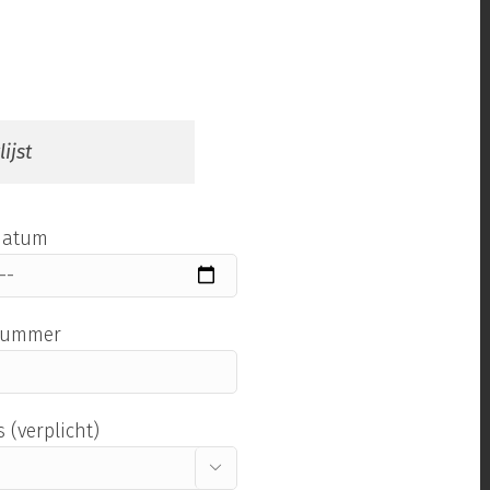
ijst
datum
nummer
 (verplicht)
