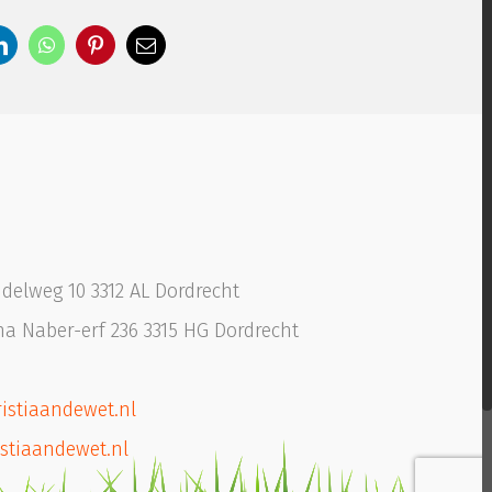
delweg 10 3312 AL Dordrecht
a Naber-erf 236
3315 HG Dordrecht
istiaandewet.nl
stiaandewet.nl