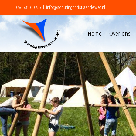
Skip
078 631 60 96
|
info@scoutingchristiaandewet.nl
to
Zoeken
content
naar:
Home
Over ons