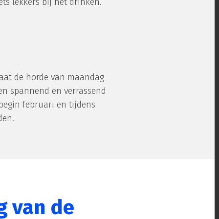
s lekkers bij het drinken.
 gaat de horde van maandag
 een spannend en verrassend
egin februari en tijdens
den.
g van de